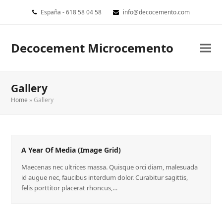
España - 618 58 04 58
info@decocemento.com
Decocement Microcemento
Gallery
Home
»
Gallery
A Year Of Media (Image Grid)
Maecenas nec ultrices massa. Quisque orci diam, malesuada
id augue nec, faucibus interdum dolor. Curabitur sagittis,
felis porttitor placerat rhoncus,…